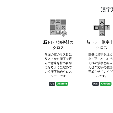
漢字
脳トレ！漢字詰め
脳トレ！漢字
クロス
クロス
盤面の空のマス目に
空欄に漢字を埋め
リストから漢字を選
上・下・左・右そ
んで意味を持つ言葉
ぞれの漢字と組み
になるように埋めて
わせ２文字の熟語
いく漢字詰めクロス
完成させていくゲ
ワードです
ムです。
iOS
Android
iOS
Android